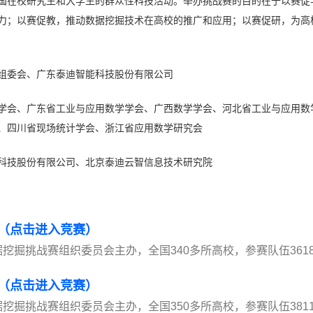
国在校研究生和大学生的群众性科技活动。举办挑战赛的目的在于以赛促
力；以赛促教，推动数据挖掘技术在高校的推广和应用；以赛促研，为高
组委会、
广东泰迪智能科技股份有限公司
学会、广东省工业与应用数学学会、广西数学学会、河北省工业与应用数
、四川省现场统计学会、浙江省应用数学研究会
科技股份有限公司、北京泰迪云智信息技术研究院
（点击进入竞赛）
挖掘挑战赛组织委员会主办，全国340多所高校，参赛队伍361
（点击进入竞赛）
挖掘挑战赛组织委员会主办，全国350多所高校，参赛队伍381