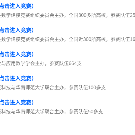
点击进入竞赛）
数学建模竞赛组织委员会主办，全国300多所高校，参赛队伍25
点击进入竞赛）
数学建模竞赛组织委员会主办，全国近300所高校，参赛队伍16
点击进入竞赛）
与应用数学学会主办，参赛队伍664支
点击进入竞赛）
能科技与华南师范大学联合主办，参赛队伍100多支
点击进入竞赛）
能科技与华南师范大学联合主办，参赛队伍50多支